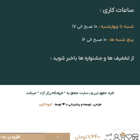
ساعات کاری :
شنبه تا چهارشنبه :
10 صبح الی 17
پنج شنبه ها :
10 صبح الی 16
از تخفیف ها و جشنواره ها باخبر شوید :
کلیه حقوق این وب سایت متعلق به ” فروشگاه زرگر آزاد ” میباشد
طراحی ، توسعه و پشتیبانی با ❤ توسط :
گروه کاژین
سرشاخه
آهنی
0
7,440
تومان
افزودن به 