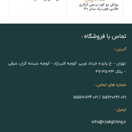
72,000
تومان
پولکی تو گود برنجی آبکاری
طلایی فورتیک سایز 30
تماس با فروشگاه :
آدرس :
تهران – خ پانزده خرداد غربی -کوچه اکبرنژاد – کوچه شیشه گران شرقی
– پلاک ۳۳-۳۵-۳۷
شماره های تماس :
55620226-021 / 55590724-021
ایمیل :
info@rzalighting.ir