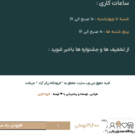
ساعات کاری :
شنبه تا چهارشنبه :
10 صبح الی 17
پنج شنبه ها :
10 صبح الی 16
از تخفیف ها و جشنواره ها باخبر شوید :
کلیه حقوق این وب سایت متعلق به ” فروشگاه زرگر آزاد ” میباشد
طراحی ، توسعه و پشتیبانی با ❤ توسط :
گروه کاژین
سرپیچ
گریف
0
21,600
تومان
افزودن به سب
دار
بزرگ
روشگاه
علاقه مندی
سبد خرید
حساب کاربری من