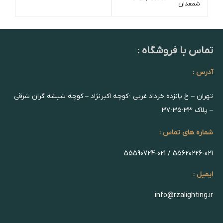
شمعدان
تماس با فروشگاه :
آدرس :
تهران – خ پانزده خرداد غربی -کوچه اکبرنژاد – کوچه شیشه گران شرقی
– پلاک ۳۳-۳۵-۳۷
شماره های تماس :
55620226-021 / 55590724-021
ایمیل :
info@rzalighting.ir