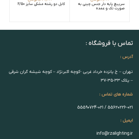
سرپیچ پایه دار جنس چینی به
کابل دو رشته مشکی سایز 2/50
کابل
صورت تک و عمده
تماس با فروشگاه :
آدرس :
تهران – خ پانزده خرداد غربی -کوچه اکبرنژاد – کوچه شیشه گران شرقی
– پلاک ۳۳-۳۵-۳۷
شماره های تماس :
55620226-021 / 55590724-021
ایمیل :
info@rzalighting.ir