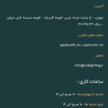
آدرس :
تهران – خ پانزده خرداد غربی -کوچه اکبرنژاد – کوچه شیشه گران شرقی
– پلاک ۳۳-۳۵-۳۷
شماره های تماس :
55620226-021 / 55590724-021
ایمیل :
info@rzalighting.ir
ساعات کاری :
شنبه تا چهارشنبه :
10 صبح الی 17
پنج شنبه ها :
10 صبح الی 16