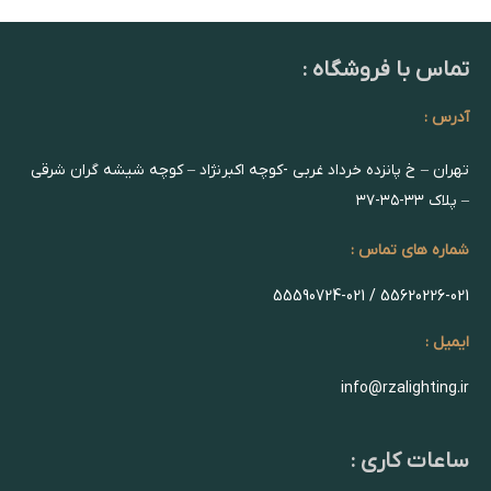
تماس با فروشگاه :
آدرس :
تهران – خ پانزده خرداد غربی -کوچه اکبرنژاد – کوچه شیشه گران شرقی
– پلاک ۳۳-۳۵-۳۷
شماره های تماس :
55620226-021 / 55590724-021
ایمیل :
info@rzalighting.ir
ساعات کاری :