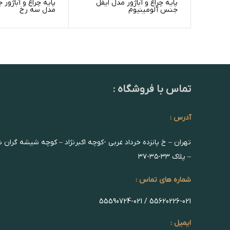
پایه چراغ و آباژور مدل ایفل
پایه چراغ و آباژور
جنس آلومینیوم
مدل سه رخ
تماس با فروشگاه :
آدرس :
تهران – خ پانزده خرداد غربی -کوچه اکبرنژاد – کوچه شیشه گران 
– پلاک ۳۳-۳۵-۳۷
شماره های تماس :
55620226-021 / 55590724-021
ایمیل :