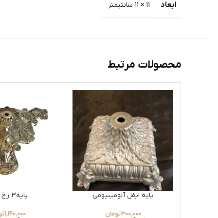
ابعاد
11 × 11 سانتیمتر
محصولات مرتبط
پایه ایفل آلومینیومی
پایه3 رخ بزرگ
300,000
تومان
1,140,000
تو