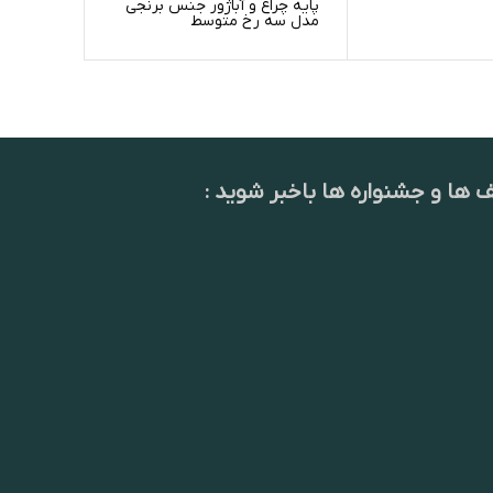
پایه چراغ و آباژور جنس برنجی
مدل سه رخ متوسط
ف ها و جشنواره ها باخبر شوید :