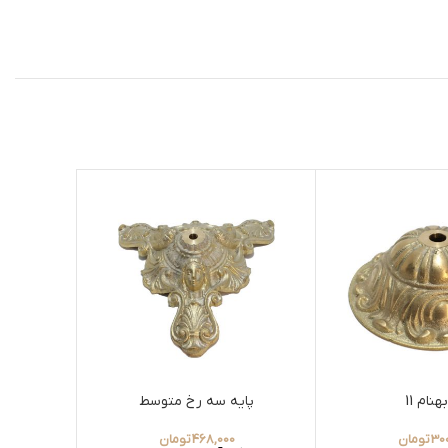
هنام 11
پایه سه رخ متوسط
30
تومان
468,000
تومان