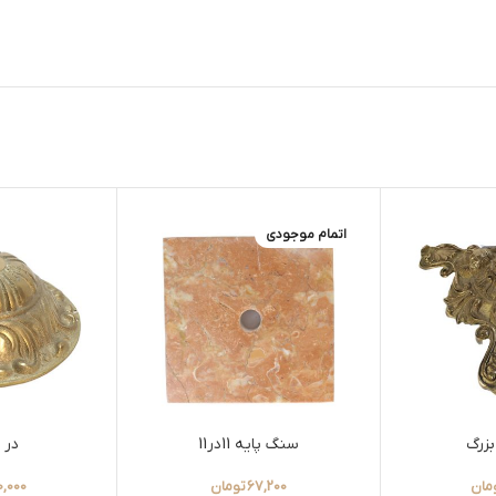
اتمام موجودی
سنگ پایه 11در11
در ب
مان
67,200
تومان
0,000