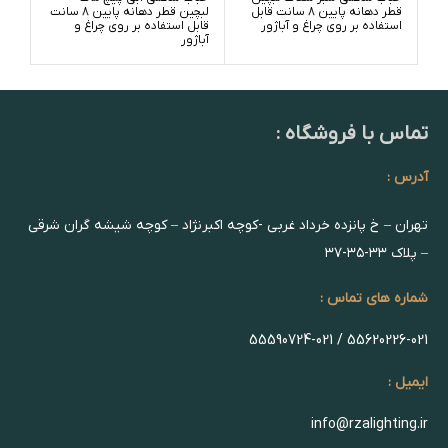
قطر دهانه پایین 8 سانت قابل
لبچین قطر دهانه پایین 8 سانت
استفاده بر روی چراغ و آباژور
قابل استفاده بر روی چراغ و
آباژور
تماس با فروشگاه :
آدرس :
تهران – خ پانزده خرداد غربی -کوچه اکبرنژاد – کوچه شیشه گران شرقی
– پلاک ۳۳-۳۵-۳۷
شماره های تماس :
55620226-021 / 55590724-021
ایمیل :
info@rzalighting.ir