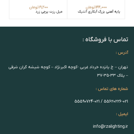
144,000
تومان
19,200
تومان
پایه آهنی بزرگ آبکاری آنتیک
میل رزت پرچی زرد
سر ش
تماس با فروشگاه :
آدرس :
تهران – خ پانزده خرداد غربی -کوچه اکبرنژاد – کوچه شیشه گران شرقی
– پلاک ۳۳-۳۵-۳۷
شماره های تماس :
55620226-021 / 55590724-021
ایمیل :
info@rzalighting.ir