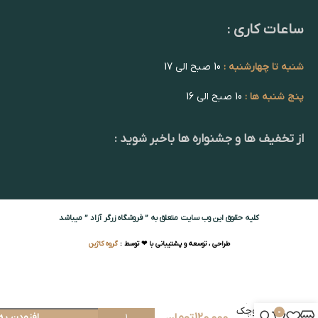
ساعات کاری :
شنبه تا چهارشنبه :
10 صبح الی 17
پنج شنبه ها :
10 صبح الی 16
از تخفیف ها و جشنواره ها باخبر شوید :
کلیه حقوق این وب سایت متعلق به ” فروشگاه زرگر آزاد ” میباشد
طراحی ، توسعه و پشتیبانی با ❤ توسط :
گروه کاژین
شیپوری
کوچک
0
120,000
تومان
افزودن به