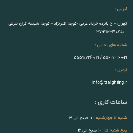
آدرس :
تهران – خ پانزده خرداد غربی -کوچه اکبرنژاد – کوچه شیشه گران شرقی
– پلاک ۳۳-۳۵-۳۷
شماره های تماس :
55620226-021 / 55590724-021
ایمیل :
info@rzalighting.ir
ساعات کاری :
شنبه تا چهارشنبه :
10 صبح الی 17
پنج شنبه ها :
10 صبح الی 16