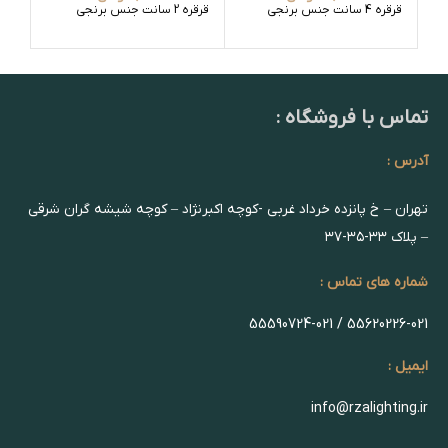
قرقره 4 سانت جنس برنجی
قرقره 2 سانت جنس برنجی
قرق
برن
تماس با فروشگاه :
آدرس :
تهران – خ پانزده خرداد غربی -کوچه اکبرنژاد – کوچه شیشه گران شرقی
– پلاک ۳۳-۳۵-۳۷
شماره های تماس :
55620226-021 / 55590724-021
ایمیل :
info@rzalighting.ir