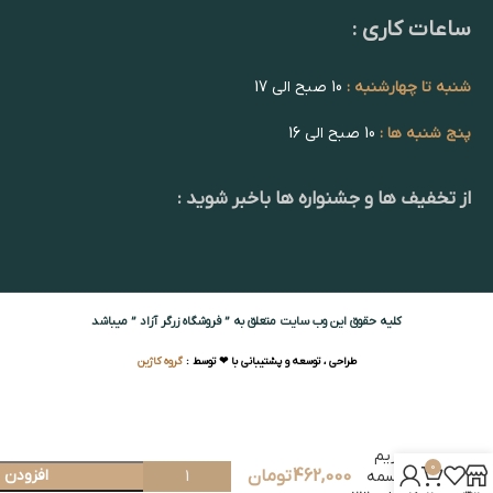
ساعات کاری :
شنبه تا چهارشنبه :
10 صبح الی 17
پنج شنبه ها :
10 صبح الی 16
از تخفیف ها و جشنواره ها باخبر شوید :
کلیه حقوق این وب سایت متعلق به ” فروشگاه زرگر آزاد ” میباشد
طراحی ، توسعه و پشتیبانی با ❤ توسط :
گروه کاژین
فریم
0
462,000
تومان
افزودن 
تسمه