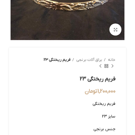
بزرگنمایی تصویر
خانه
یراق آلات برنجی
فریم ریختگی 23
فریم ریختگی 23
1,200,000
تومان
فریم ریختگی
سایز 23
جنس برنجی