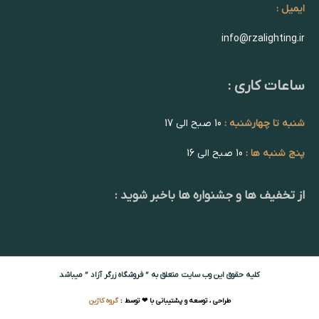
ایمیل :
info@rzalighting.ir
ساعات کاری :
شنبه تا چهارشنبه :
10 صبح الی 17
پنج شنبه ها :
10 صبح الی 16
از تخفیف ها و جشنواره ها باخبر شوید :
کلیه حقوق این وب سایت متعلق به ” فروشگاه زرگر آزاد ” میباشد
طراحی ، توسعه و پشتیبانی با ❤ توسط :
گروه کاژین