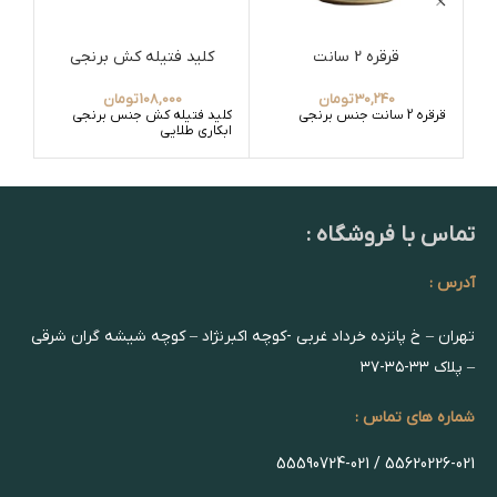
قرقره 2 سانت
کلید فتیله کش برنجی
30,240
تومان
108,000
تومان
قرقره 2 سانت جنس برنجی
کلید فتیله کش جنس برنجی
فنر دو پ
ابکاری طلایی
تماس با فروشگاه :
آدرس :
تهران – خ پانزده خرداد غربی -کوچه اکبرنژاد – کوچه شیشه گران شرقی
– پلاک ۳۳-۳۵-۳۷
شماره های تماس :
55620226-021 / 55590724-021