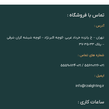
تماس با فروشگاه :
آدرس :
تهران – خ پانزده خرداد غربی -کوچه اکبرنژاد – کوچه شیشه گران شرقی
– پلاک ۳۳-۳۵-۳۷
شماره های تماس :
55620226-021 / 55590724-021
ایمیل :
info@rzalighting.ir
ساعات کاری :