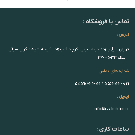
تماس با فروشگاه :
آدرس :
تهران – خ پانزده خرداد غربی -کوچه اکبرنژاد – کوچه شیشه گران شرقی
– پلاک ۳۳-۳۵-۳۷
شماره های تماس :
55620226-021 / 55590724-021
ایمیل :
info@rzalighting.ir
ساعات کاری :