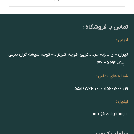
تماس با فروشگاه :
آدرس :
تهران – خ پانزده خرداد غربی -کوچه اکبرنژاد – کوچه شیشه گران شرقی
– پلاک ۳۳-۳۵-۳۷
شماره های تماس :
55620226-021 / 55590724-021
ایمیل :
info@rzalighting.ir
ساعات کاری :