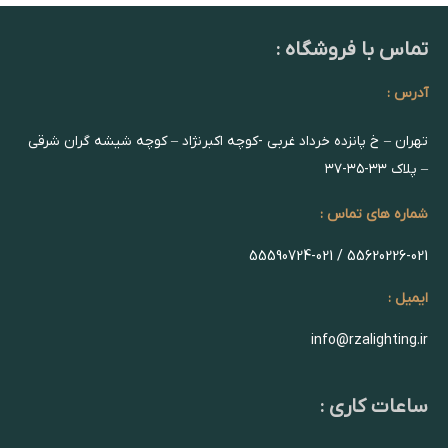
تماس با فروشگاه :
آدرس :
تهران – خ پانزده خرداد غربی -کوچه اکبرنژاد – کوچه شیشه گران شرقی
– پلاک ۳۳-۳۵-۳۷
شماره های تماس :
55620226-021 / 55590724-021
ایمیل :
info@rzalighting.ir
ساعات کاری :