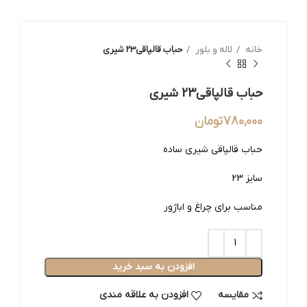
خانه
لاله و بلور
حباب قالپاقی23 شیری
حباب قالپاقی23 شیری
780,000
تومان
حباب قالپاقی شیری ساده
سایز 23
مناسب برای چراغ و اباژور
افزودن به سبد خرید
مقایسه
افزودن به علاقه مندی