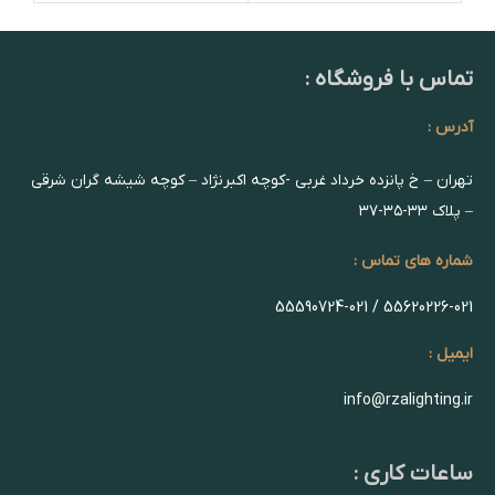
تماس با فروشگاه :
آدرس :
تهران – خ پانزده خرداد غربی -کوچه اکبرنژاد – کوچه شیشه گران شرقی
– پلاک ۳۳-۳۵-۳۷
شماره های تماس :
55620226-021 / 55590724-021
ایمیل :
info@rzalighting.ir
ساعات کاری :