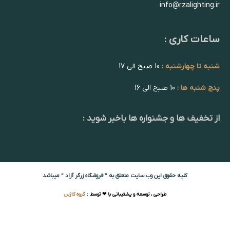
info@rzalighting.ir
ساعات کاری :
شنبه تا چهارشنبه :
10 صبح الی 17
پنج شنبه ها :
10 صبح الی 16
از تخفیف ها و جشنواره ها باخبر شوید :
کلیه حقوق این وب سایت متعلق به ” فروشگاه زرگر آزاد ” میباشد
طراحی ، توسعه و پشتیبانی با ❤ توسط :
گروه کاژین
قرقره