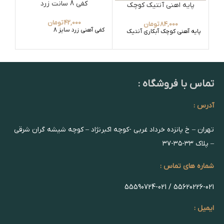
کفی 8 سانت زرد
پایه اهنی آنتیک کوچک
42,000
تومان
84,000
تومان
کفی آهنی زرد سایز 8
سر 
پایه آهنی کوچک آبکاری آنتیک
تماس با فروشگاه :
آدرس :
تهران – خ پانزده خرداد غربی -کوچه اکبرنژاد – کوچه شیشه گران شرقی
– پلاک ۳۳-۳۵-۳۷
شماره های تماس :
55620226-021 / 55590724-021
ایمیل :