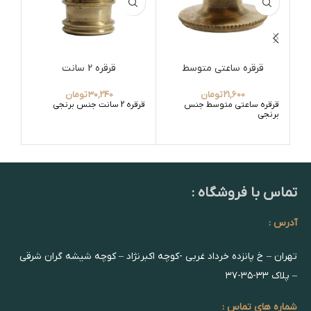
قرقره ساعتی متوسط
قرقره 2 سانت
وا
21,600
تومان
30,240
تومان
قرقره ساعتی متوسط جنس
قرقره 2 سانت جنس برنجی
واش
برنجی
اهن
تماس با فروشگاه :
آدرس :
تهران – خ پانزده خرداد غربی -کوچه اکبرنژاد – کوچه شیشه گران شرقی
– پلاک ۳۳-۳۵-۳۷
شماره های تماس :