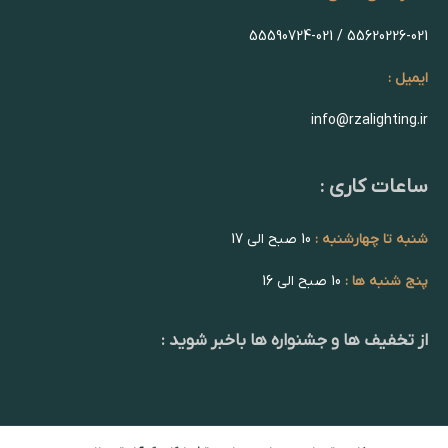
55620226-021 / 55590724-021
ایمیل :
info@rzalighting.ir
ساعات کاری :
شنبه تا چهارشنبه :
10 صبح الی 17
پنج شنبه ها :
10 صبح الی 16
از تخفیف ها و جشنواره ها باخبر شوید :