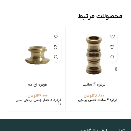
محصولات مرتبط
قرقره 4 سانت
قرقره آج ده
واشر
28,800
تومان
36,000
تومان
قرقره 4 سانت جنس برنجی
قرقره عاجدار جنس برنجی سایز
واش
10
برن