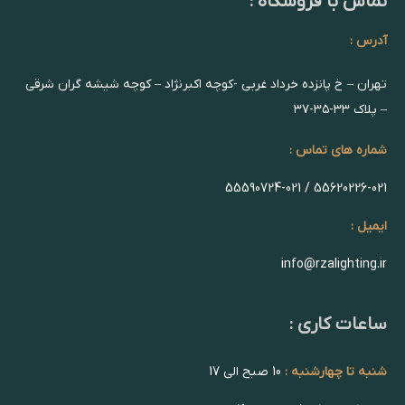
تماس با فروشگاه :
آدرس :
تهران – خ پانزده خرداد غربی -کوچه اکبرنژاد – کوچه شیشه گران شرقی
– پلاک ۳۳-۳۵-۳۷
شماره های تماس :
55620226-021 / 55590724-021
ایمیل :
info@rzalighting.ir
ساعات کاری :
شنبه تا چهارشنبه :
10 صبح الی 17