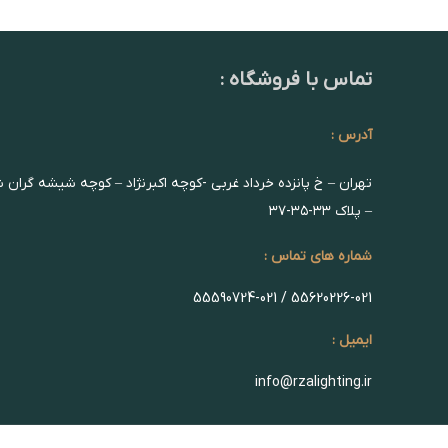
تماس با فروشگاه :
آدرس :
تهران – خ پانزده خرداد غربی -کوچه اکبرنژاد – کوچه شیشه گران 
– پلاک ۳۳-۳۵-۳۷
شماره های تماس :
55620226-021 / 55590724-021
ایمیل :
info@rzalighting.ir