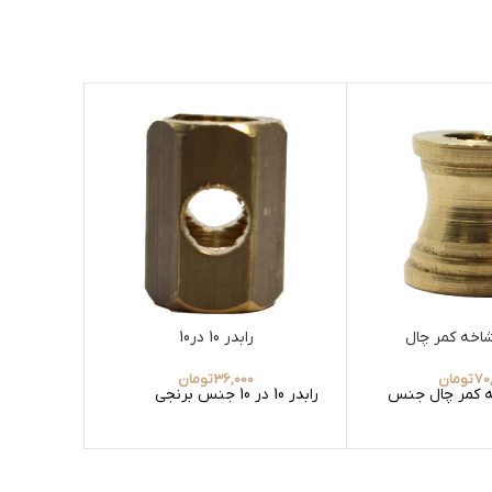
شاخه کمر چال
رابدر 10 در10
فریم 19 تس
70
تومان
36,000
تومان
ه کمر چال جنس
رابدر 10 در 10 جنس برنجی
فریم تسم
سایز 19