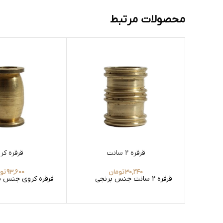
محصولات مرتبط
قرقره 2 سانت
قرقره کر
30,240
تومان
93,600
تو
قرقره 2 سانت جنس برنجی
قرقره کروی جنس ب