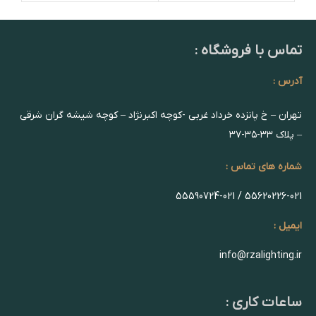
تماس با فروشگاه :
آدرس :
تهران – خ پانزده خرداد غربی -کوچه اکبرنژاد – کوچه شیشه گران شرقی
– پلاک ۳۳-۳۵-۳۷
شماره های تماس :
55620226-021 / 55590724-021
ایمیل :
info@rzalighting.ir
ساعات کاری :