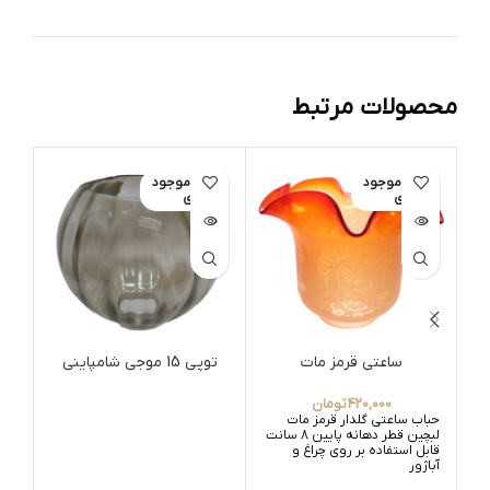
محصولات مرتبط
اتمام موجود
اتمام موجود
ات
ی
ی
ساعتی قرمز مات
توپی 15 موجی شامپاینی
حبا
420,000
تومان
حباب ساعتی گلدار قرمز مات
لبچین قطر دهانه پایین 8 سانت
قابل استفاده بر روی چراغ و
آباژور