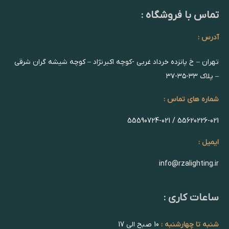
تماس با فروشگاه :
آدرس :
تهران – خ پانزده خرداد غربی -کوچه اکبرنژاد – کوچه شیشه گران شرقی
– پلاک ۳۳-۳۵-۳۷
شماره های تماس :
55620226-021 / 55590724-021
ایمیل :
info@rzalighting.ir
ساعات کاری :
شنبه تا چهارشنبه :
10 صبح الی 17