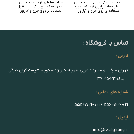
حباب ساعتی عسلی مات لبچین
حباب ساعتی قرمز مات لبچین
حبا
قطر دهانه پایین 8 سانت مورد
قطر دهانه پایین 8 سانت قابل
استفاده بر روی چراغ و آباژور
استفاده بر روی چراغ و آباژور
استف
تماس با فروشگاه :
آدرس :
تهران – خ پانزده خرداد غربی -کوچه اکبرنژاد – کوچه شیشه گران شرقی
– پلاک ۳۳-۳۵-۳۷
شماره های تماس :
55620226-021 / 55590724-021
ایمیل :
info@rzalighting.ir