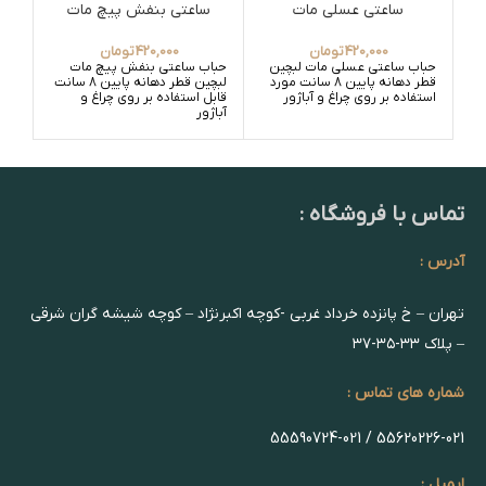
ساعتی عسلی مات
ساعتی بنفش پیچ مات
420,000
تومان
420,000
تومان
حباب ساعتی عسلی مات لبچین
حباب ساعتی بنفش پیچ مات
حبا
قطر دهانه پایین 8 سانت مورد
لبچین قطر دهانه پایین 8 سانت
استفاده بر روی چراغ و آباژور
قابل استفاده بر روی چراغ و
قابل
آباژور
آباژ
تماس با فروشگاه :
آدرس :
تهران – خ پانزده خرداد غربی -کوچه اکبرنژاد – کوچه شیشه گران شرقی
– پلاک ۳۳-۳۵-۳۷
شماره های تماس :
55620226-021 / 55590724-021
ایمیل :