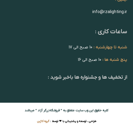
info@rzalighting.ir
ساعات کاری :
شنبه تا چهارشنبه :
10 صبح الی 17
پنج شنبه ها :
10 صبح الی 16
از تخفیف ها و جشنواره ها باخبر شوید :
کلیه حقوق این وب سایت متعلق به ” فروشگاه زرگر آزاد ” میباشد
طراحی ، توسعه و پشتیبانی با ❤ توسط :
گروه کاژین