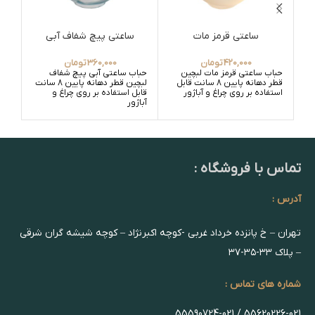
ساعتی قرمز مات
ساعتی پیچ شفاف آبی
420,000
تومان
360,000
تومان
حباب ساعتی قرمز مات لبچین
حباب ساعتی آبی پیچ شفاف
حبا
قطر دهانه پایین 8 سانت قابل
لبچین قطر دهانه پایین 8 سانت
استفاده بر روی چراغ و آباژور
قابل استفاده بر روی چراغ و
آباژور
تماس با فروشگاه :
آدرس :
تهران – خ پانزده خرداد غربی -کوچه اکبرنژاد – کوچه شیشه گران شرقی
– پلاک ۳۳-۳۵-۳۷
شماره های تماس :
55620226-021 / 55590724-021