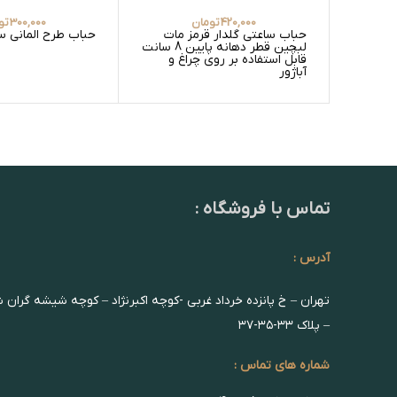
420,000
تومان
300,000
تو
حباب ساعتی گلدار قرمز مات
حباب طرح المانی س
لبچین قطر دهانه پایین 8 سانت
قابل استفاده بر روی چراغ و
آباژور
تماس با فروشگاه :
آدرس :
تهران – خ پانزده خرداد غربی -کوچه اکبرنژاد – کوچه شیشه گران 
– پلاک ۳۳-۳۵-۳۷
شماره های تماس :