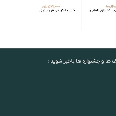
48
تومان
72,000
تومان
سته بلور المانی
حباب ابگز اتریش بلوری
حباب ابگ
ف ها و جشنواره ها باخبر شوید :