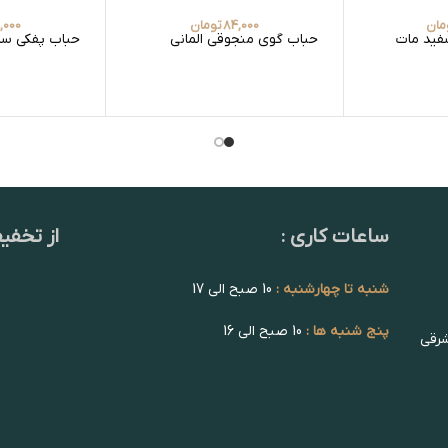
مان
84,000
تومان
,000
فید مات
حباب گوی منجوقی المانی
حباب پفکی سرب
ساعات کاری :
از تخفی
شنبه تا چهارشنبه :
10 صبح الی 17
پنج شنبه ها :
10 صبح الی 16
شرقی