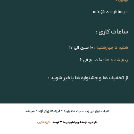
info@rzalighting.ir
ساعات کاری :
شنبه تا چهارشنبه :
10 صبح الی 17
پنج شنبه ها :
10 صبح الی 16
از تخفیف ها و جشنواره ها باخبر شوید :
کلیه حقوق این وب سایت متعلق به ” فروشگاه زرگر آزاد ” میباشد
طراحی ، توسعه و پشتیبانی با ❤ توسط :
گروه کاژین