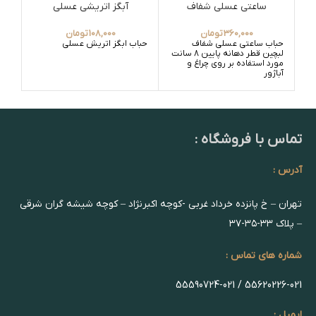
ساعتی عسلی شفاف
آبگز اتریشی عسلی
360,000
تومان
108,000
تومان
حباب ساعتی عسلی شفاف
حباب ابگز اتریش عسلی
حبا
لبچین قطر دهانه پایین 8 سانت
مورد استفاده بر روی چراغ و
آباژور
تماس با فروشگاه :
آدرس :
تهران – خ پانزده خرداد غربی -کوچه اکبرنژاد – کوچه شیشه گران شرقی
– پلاک ۳۳-۳۵-۳۷
شماره های تماس :
55620226-021 / 55590724-021
ایمیل :