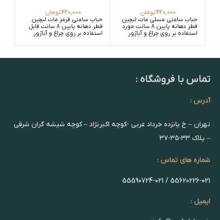
420,000
تومان
420,000
تومان
حباب ساعتی عسلی مات لبچین
حباب ساعتی قرمز مات لبچین
حبا
قطر دهانه پایین 8 سانت مورد
قطر دهانه پایین 8 سانت قابل
استفاده بر روی چراغ و آباژور
استفاده بر روی چراغ و آباژور
استف
تماس با فروشگاه :
آدرس :
تهران – خ پانزده خرداد غربی -کوچه اکبرنژاد – کوچه شیشه گران شرقی
– پلاک ۳۳-۳۵-۳۷
شماره های تماس :
55620226-021 / 55590724-021
ایمیل :