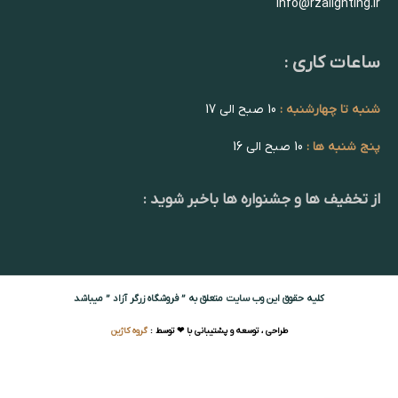
info@rzalighting.ir
ساعات کاری :
شنبه تا چهارشنبه :
10 صبح الی 17
پنج شنبه ها :
10 صبح الی 16
از تخفیف ها و جشنواره ها باخبر شوید :
کلیه حقوق این وب سایت متعلق به ” فروشگاه زرگر آزاد ” میباشد
طراحی ، توسعه و پشتیبانی با ❤ توسط :
گروه کاژین