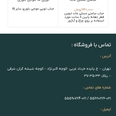
حباب توپی موجی بلوری سایز 15
420,000
تومان
حباب ساعتی عسلی مات لبچین
حبا
قطر دهانه پایین 8 سانت مورد
استفاده بر روی چراغ و آباژور
تماس با فروشگاه :
آدرس :
تهران – خ پانزده خرداد غربی -کوچه اکبرنژاد – کوچه شیشه گران شرقی
– پلاک ۳۳-۳۵-۳۷
شماره های تماس :
55620226-021 / 55590724-021
ایمیل :