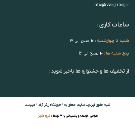
info@rzalighting.ir
ساعات کاری :
شنبه تا چهارشنبه :
10 صبح الی 17
پنج شنبه ها :
10 صبح الی 16
از تخفیف ها و جشنواره ها باخبر شوید :
کلیه حقوق این وب سایت متعلق به ” فروشگاه زرگر آزاد ” میباشد
طراحی ، توسعه و پشتیبانی با ❤ توسط :
گروه کاژین