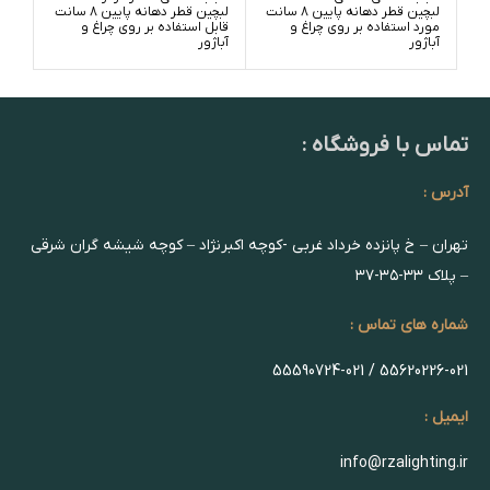
لبچین قطر دهانه پایین 8 سانت
لبچین قطر دهانه پایین 8 سانت
مورد استفاده بر روی چراغ و
قابل استفاده بر روی چراغ و
قابل
آباژور
آباژور
آباژ
تماس با فروشگاه :
آدرس :
تهران – خ پانزده خرداد غربی -کوچه اکبرنژاد – کوچه شیشه گران شرقی
– پلاک ۳۳-۳۵-۳۷
شماره های تماس :
55620226-021 / 55590724-021
ایمیل :
info@rzalighting.ir