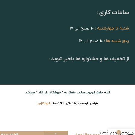
ساعات کاری :
شنبه تا چهارشنبه :
10 صبح الی 17
پنج شنبه ها :
10 صبح الی 16
از تخفیف ها و جشنواره ها باخبر شوید :
کلیه حقوق این وب سایت متعلق به ” فروشگاه زرگر آزاد ” میباشد
طراحی ، توسعه و پشتیبانی با ❤ توسط :
گروه کاژین
لامپا
شیری
عکسی
0
900,000
تومان
افزودن به