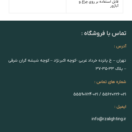
قابل استفاده بر روی چراغ و
آباژور
تماس با فروشگاه :
آدرس :
تهران – خ پانزده خرداد غربی -کوچه اکبرنژاد – کوچه شیشه گران شرقی
– پلاک ۳۳-۳۵-۳۷
شماره های تماس :
55620226-021 / 55590724-021
ایمیل :
info@rzalighting.ir