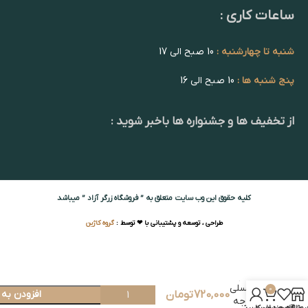
ساعات کاری :
شنبه تا چهارشنبه :
10 صبح الی 17
پنج شنبه ها :
10 صبح الی 16
از تخفیف ها و جشنواره ها باخبر شوید :
کلیه حقوق این وب سایت متعلق به ” فروشگاه زرگر آزاد ” میباشد
طراحی ، توسعه و پشتیبانی با ❤ توسط :
گروه کاژین
لامپا
عسلی
0
720,000
تومان
افزودن به
درجه