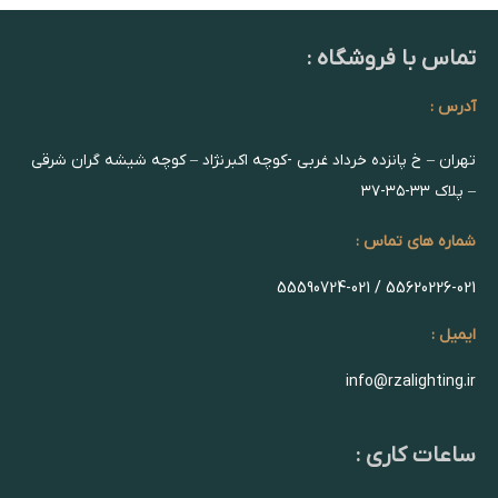
تماس با فروشگاه :
آدرس :
تهران – خ پانزده خرداد غربی -کوچه اکبرنژاد – کوچه شیشه گران شرقی
– پلاک ۳۳-۳۵-۳۷
شماره های تماس :
55620226-021 / 55590724-021
ایمیل :
info@rzalighting.ir
ساعات کاری :