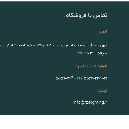
تماس با فروشگاه :
آدرس :
تهران – خ پانزده خرداد غربی -کوچه اکبرنژاد – کوچه شیشه گران 
– پلاک ۳۳-۳۵-۳۷
شماره های تماس :
55620226-021 / 55590724-021
ایمیل :
info@rzalighting.ir