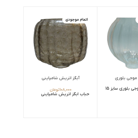
اتمام موجودی
آبگز اتریش شامپاینی
لو
ی بلوری سایز 15
108,000
تومان
حباب ابگز اتریش شامپاینی
لوله چرا
دهانه پایین 6