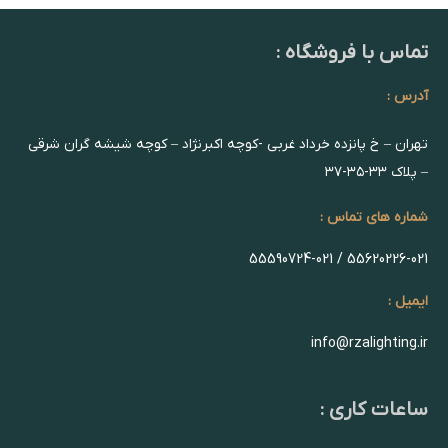
تماس با فروشگاه :
آدرس :
تهران – خ پانزده خرداد غربی -کوچه اکبرنژاد – کوچه شیشه گران شرقی
– پلاک ۳۳-۳۵-۳۷
شماره های تماس :
55620226-021 / 55590724-021
ایمیل :
info@rzalighting.ir
ساعات کاری :