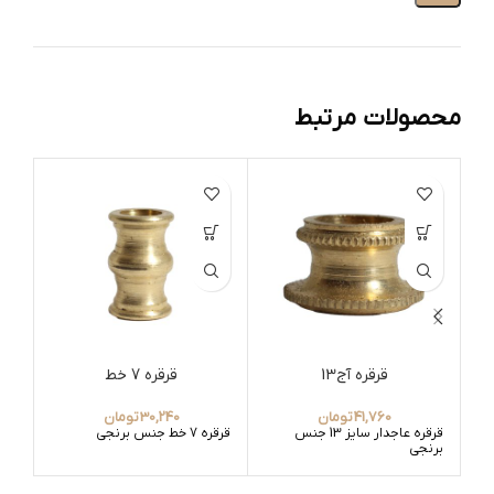
محصولات مرتبط
قرقره آج13
قرقره 7 خط
41,760
تومان
30,240
تومان
قرقره عاجدار سایز 13 جنس
قرقره 7 خط جنس برنجی
قرق
برنجی
10