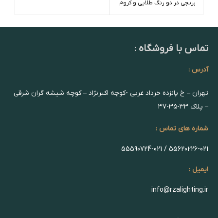
برنجی در دو رنگ طلایی و کروم
تماس با فروشگاه :
آدرس :
تهران – خ پانزده خرداد غربی -کوچه اکبرنژاد – کوچه شیشه گران شرقی
– پلاک ۳۳-۳۵-۳۷
شماره های تماس :
55620226-021 / 55590724-021
ایمیل :
info@rzalighting.ir