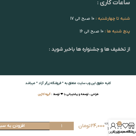
ساعات کاری :
شنبه تا چهارشنبه :
10 صبح الی 17
پنج شنبه ها :
10 صبح الی 16
از تخفیف ها و جشنواره ها باخبر شوید :
کلیه حقوق این وب سایت متعلق به ” فروشگاه زرگر آزاد ” میباشد
طراحی ، توسعه و پشتیبانی با ❤ توسط :
گروه کاژین
میل
رزت
0
24,000
تومان
افزودن به سبد
13
روشگاه
علاقه مندی
سبد خرید
حساب کاربری من
زرد