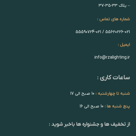
– پلاک ۳۳-۳۵-۳۷
شماره های تماس :
55620226-021 / 55590724-021
ایمیل :
info@rzalighting.ir
ساعات کاری :
شنبه تا چهارشنبه :
10 صبح الی 17
پنج شنبه ها :
10 صبح الی 16
از تخفیف ها و جشنواره ها باخبر شوید :