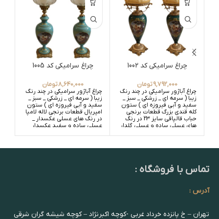
چراغ سرامیکی کد 1002
چراغ سرامیکی کد 1005
9,792,000
تومان
8,640,000
تومان
چراغ آباژور سرامیکی در چند رنگ
چراغ آباژور سرامیکی در چند رنگ
زیبا ( سرمه ای _ زرشکی _ سبز _
زیبا ( سرمه ای _ زرشکی _ سبز _
سفید و آبی فیروزه ای ) ستون
سفید و آبی فیروزه ای ) ستون
کله قندی بزرگ قطعات برنجی
امپریال قطعات برنجی لاله لامپا
حباب قالپاقی سایز 23 در رنگ
در رنگ های عسلی عکسدار _
های عسلی ساده و عسلی گلدار
عسلی ساده و سفید عکسدار _
_ سفید ساده و سفید گلدار
سفید ساده
تماس با فروشگاه :
آدرس :
تهران – خ پانزده خرداد غربی -کوچه اکبرنژاد – کوچه شیشه گران شرقی