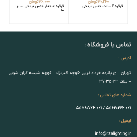
30,240
تومان
36,000
تومان
قرقره 2 سانت جنس برنجی
قرقره عاجدار جنس برنجی سایز
10
اهن
تماس با فروشگاه :
آدرس :
تهران – خ پانزده خرداد غربی -کوچه اکبرنژاد – کوچه شیشه گران شرقی
– پلاک ۳۳-۳۵-۳۷
شماره های تماس :
55620226-021 / 55590724-021
ایمیل :
info@rzalighting.ir