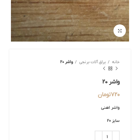
بزرگنمایی تصویر
خانه
یراق آلات برنجی
واشر 20
واشر 20
720
تومان
واشر اهنی
سایز 20