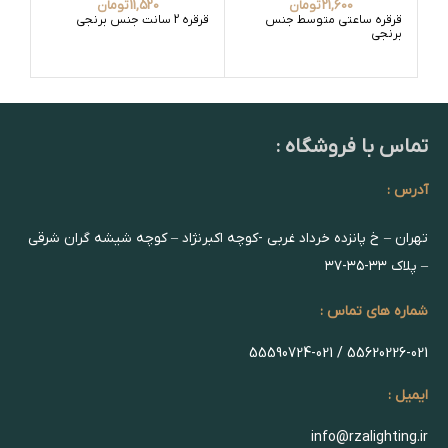
21,600
تومان
11,520
تومان
قرقره ساعتی متوسط جنس
قرقره 2 سانت جنس برنجی
قرقره 2 سانت
برنجی
تماس با فروشگاه :
آدرس :
تهران – خ پانزده خرداد غربی -کوچه اکبرنژاد – کوچه شیشه گران شرقی
– پلاک ۳۳-۳۵-۳۷
شماره های تماس :
55620226-021 / 55590724-021
ایمیل :
info@rzalighting.ir