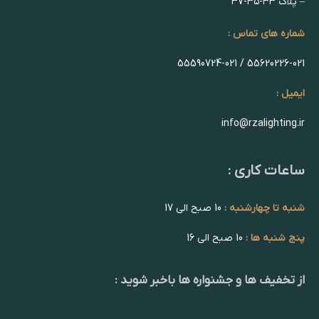
– پلاک ۳۳-۳۵-۳۷
شماره های تماس :
55620226-021 / 55590724-021
ایمیل :
info@rzalighting.ir
ساعات کاری :
شنبه تا چهارشنبه :
10 صبح الی 17
پنج شنبه ها :
10 صبح الی 16
از تخفیف ها و جشنواره ها باخبر شوید :