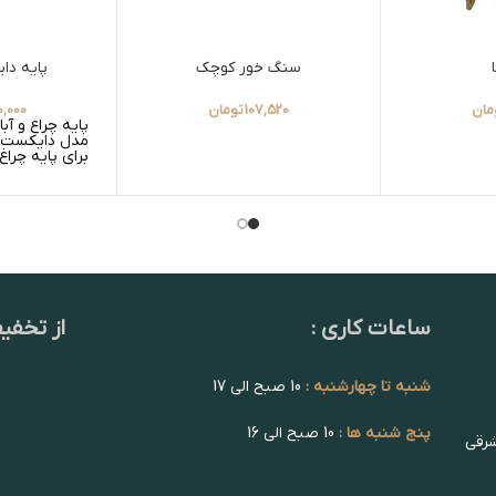
سنگ خور کوچک
پایه دا
مان
107,520
تومان
0,000
پایه چراغ و آ
مدل دایکست 
برای پایه چراغ 
ساعات کاری :
از تخفی
شنبه تا چهارشنبه :
10 صبح الی 17
پنج شنبه ها :
10 صبح الی 16
شرقی