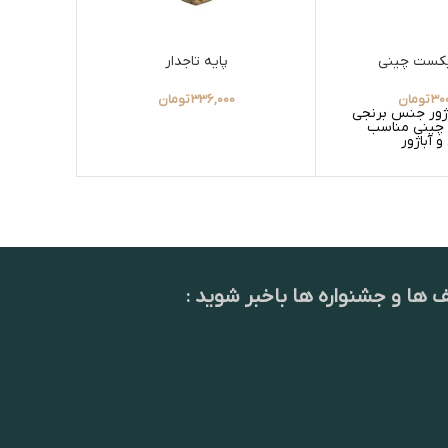
یکست چینی
پایه تاجدار
30
تومان
336,000
تومان
باژور جنس برنجی
پایه چراغ
چینی مناسب
مدل ژرویر
و آباژور
ف ها و جشنواره ها باخبر شوید :