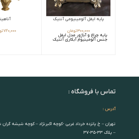
پایه ایفل آلومینیومی آنتیک
آناهیتا
300,000
تومان
720,000
تو
پایه چراغ و آباژور مدل ایفل
جنس آلومینیوم آبکاری آنتیک
تماس با فروشگاه :
آدرس :
تهران – خ پانزده خرداد غربی -کوچه اکبرنژاد – کوچه شیشه گران 
– پلاک ۳۳-۳۵-۳۷