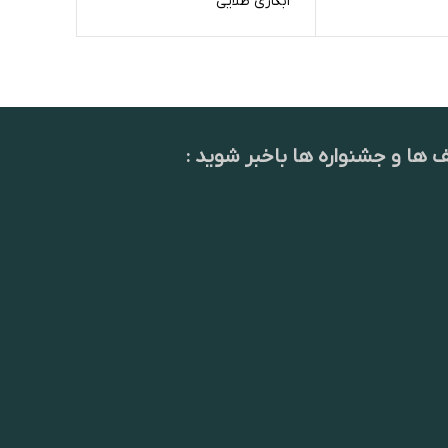
ابکاری طلایی
جنس برن
ف ها و جشنواره ها باخبر شوید :