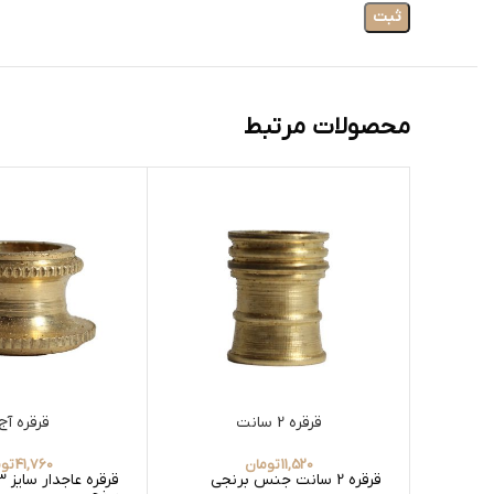
محصولات مرتبط
قرقره 2 سانت
قرقره آج13
11,520
تومان
41,760
توم
قرقره 2 سانت جنس برنجی