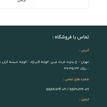
برنجی
تماس با فروشگاه :
آدرس :
تهران – خ پانزده خرداد غربی -کوچه اکبرنژاد – کوچه شیشه گران 
– پلاک ۳۳-۳۵-۳۷
شماره های تماس :
55620226-021 / 55590724-021
ایمیل :