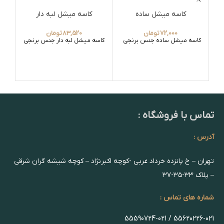
کاسه میشل ساده
کاسه میشل لبه دار
72,000
تومان
83,520
تومان
کاسه میشل ساده جنس برنجی
کاسه میشل لبه دار جنس برنجی
کاس
تماس با فروشگاه :
آدرس :
تهران – خ پانزده خرداد غربی -کوچه اکبرنژاد – کوچه شیشه گران شرقی
– پلاک ۳۳-۳۵-۳۷
شماره های تماس :
55620226-021 / 55590724-021