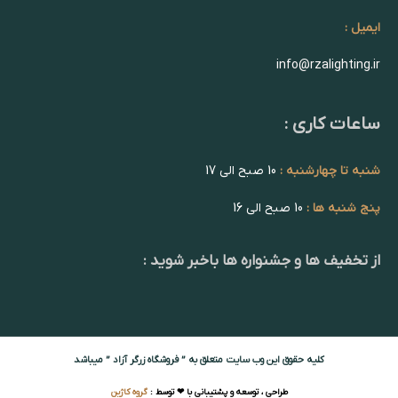
ایمیل :
info@rzalighting.ir
ساعات کاری :
شنبه تا چهارشنبه :
10 صبح الی 17
پنج شنبه ها :
10 صبح الی 16
از تخفیف ها و جشنواره ها باخبر شوید :
کلیه حقوق این وب سایت متعلق به ” فروشگاه زرگر آزاد ” میباشد
طراحی ، توسعه و پشتیبانی با ❤ توسط :
گروه کاژین