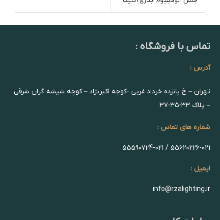
جنس آلومینیوم آبکاری آنتیک
تماس با فروشگاه :
آدرس :
تهران – خ پانزده خرداد غربی -کوچه اکبرنژاد – کوچه شیشه گران شرقی
– پلاک ۳۳-۳۵-۳۷
شماره های تماس :
55620226-021 / 55590724-021
ایمیل :
info@rzalighting.ir