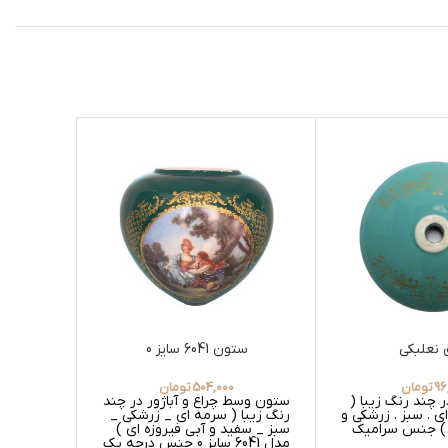
 نعلبکی
ستون 6041 سایز 0
سر
96
تومان
504,000
تومان
 چند رنگ زیبا (
ستون وسط چراغ و آباژور در چند
سر ستون 
ی . سبز . زرشکی و
رنگ زیبا ( سرمه ای _ زرشکی _
زیبا ( سف
ی ) جنس سرامیک
سبز _ سفید و آبی فیروزه ای )
زرشکی و 
مدل 6041 سایز 0 جنس درجه یک
سرامیک د