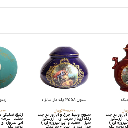
تیک
ستون 3558 پله دار سایز 0
زنبق
مان
708,000
تومان
,000
باژور در چند
ستون وسط چراغ و آباژور در چند
زنبق نعلبکی در
ی _ زرشکی _
رنگ زیبا ( سرمه ای _ زرشکی _
سفید . سرمه ا
یروزه ای )
سبز _ سفید و آبی فیروزه ای )
ابی فیروزه ا
ک درجه یک
مدل پله دار سایز 0 سرامیک
درجه یک