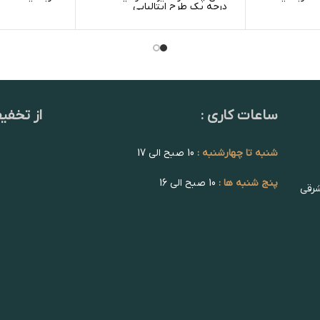
درجه یک طرح ایتالیایی
ساعات کاری :
از تخفی
شنبه تا چهارشنبه :
10 صبح الی 17
پنج شنبه ها :
10 صبح الی 16
شرقی