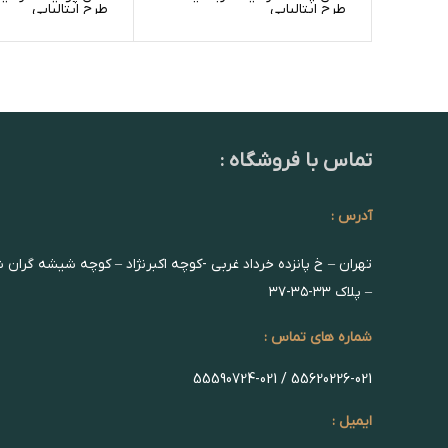
طرح ایتالیایی
طرح ایتالیایی
تماس با فروشگاه :
آدرس :
تهران – خ پانزده خرداد غربی -کوچه اکبرنژاد – کوچه شیشه گران 
– پلاک ۳۳-۳۵-۳۷
شماره های تماس :
55620226-021 / 55590724-021
ایمیل :