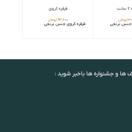
انت
قرقره کروی
واشر برنج
30
تومان
93,600
تومان
قرقره کروی جنس برنجی
واشر برن
برنجی
ف ها و جشنواره ها باخبر شوید :