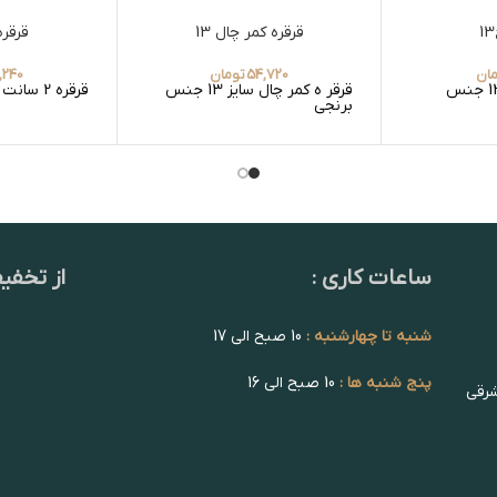
قرقره کمر چال 13
قرقره 2 س
ان
54,720
تومان
,240
قرقره عاجدار سایز 13 جنس
قرقر ه کمر چال سایز 13 جنس
قرقره 2 سانت جنس برنجی
برنجی
ساعات کاری :
از تخفی
شنبه تا چهارشنبه :
10 صبح الی 17
پنج شنبه ها :
10 صبح الی 16
شرقی