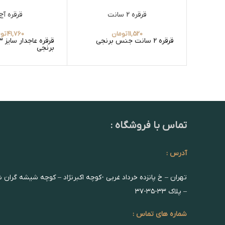
قرقره 2 سانت
قرقره آج13
11,520
تومان
41,760
توم
قرقره 2 سانت جنس برنجی
برنجی
تماس با فروشگاه :
آدرس :
تهران – خ پانزده خرداد غربی -کوچه اکبرنژاد – کوچه شیشه گران 
– پلاک ۳۳-۳۵-۳۷
شماره های تماس :