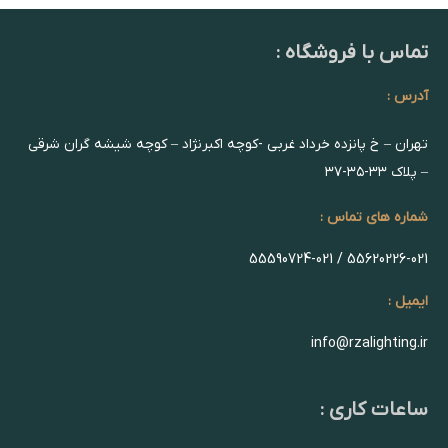
تماس با فروشگاه :
آدرس :
تهران – خ پانزده خرداد غربی -کوچه اکبرنژاد – کوچه شیشه گران شرقی
– پلاک ۳۳-۳۵-۳۷
شماره های تماس :
55620226-021 / 55590724-021
ایمیل :
info@rzalighting.ir
ساعات کاری :