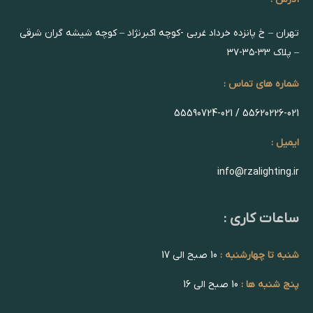
تهران – خ پانزده خرداد غربی -کوچه اکبرنژاد – کوچه شیشه گران شرقی
– پلاک ۳۳-۳۵-۳۷
شماره های تماس :
55620226-021 / 55590724-021
ایمیل :
info@rzalighting.ir
ساعات کاری :
شنبه تا چهارشنبه :
10 صبح الی 17
پنج شنبه ها :
10 صبح الی 16