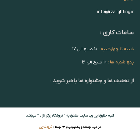
info@rzalighting.ir
ساعات کاری :
شنبه تا چهارشنبه :
10 صبح الی 17
پنج شنبه ها :
10 صبح الی 16
از تخفیف ها و جشنواره ها باخبر شوید :
کلیه حقوق این وب سایت متعلق به ” فروشگاه زرگر آزاد ” میباشد
طراحی ، توسعه و پشتیبانی با ❤ توسط :
گروه کاژین