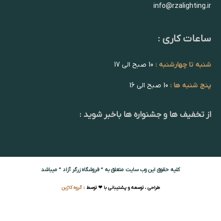
info@rzalighting.ir
ساعات کاری :
شنبه تا چهارشنبه :
10 صبح الی 17
پنج شنبه ها :
10 صبح الی 16
از تخفیف ها و جشنواره ها باخبر شوید :
کلیه حقوق این وب سایت متعلق به ” فروشگاه زرگر آزاد ” میباشد
طراحی ، توسعه و پشتیبانی با ❤ توسط :
گروه کاژین