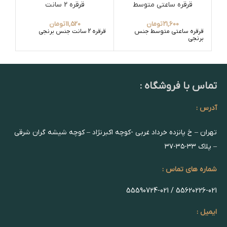
قرقره ساعتی متوسط
قرقره 2 سانت
21,600
تومان
11,520
تومان
قرقره ساعتی متوسط جنس
قرقره 2 سانت جنس برنجی
قرق
برنجی
تماس با فروشگاه :
آدرس :
تهران – خ پانزده خرداد غربی -کوچه اکبرنژاد – کوچه شیشه گران شرقی
– پلاک ۳۳-۳۵-۳۷
شماره های تماس :
55620226-021 / 55590724-021
ایمیل :