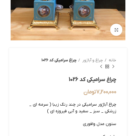
بزرگنمایی تصویر
خانه
چراغ و آباژور
چراغ سرامیکی کد 1026
چراغ سرامیکی کد 1026
7,200,000
تومان
چراغ آباژور سرامیکی در چند رنگ زیبا ( سرمه ای _
زرشکی _ سبز _ سفید و آبی فیروزه ای )
ستون مدل وافوری