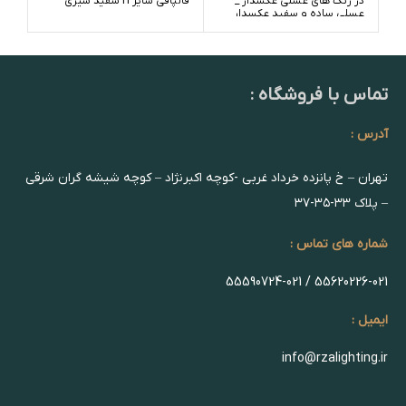
در رنگ های عسلی عکسدار _
قالپاقی سایز 21 سفید شیری
عسلی ساده و سفید عکسدار _
های
سفید ساده
_ س
تماس با فروشگاه :
آدرس :
تهران – خ پانزده خرداد غربی -کوچه اکبرنژاد – کوچه شیشه گران شرقی
– پلاک ۳۳-۳۵-۳۷
شماره های تماس :
55620226-021 / 55590724-021
ایمیل :
info@rzalighting.ir