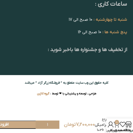
ساعات کاری :
شنبه تا چهارشنبه :
10 صبح الی 17
پنج شنبه ها :
10 صبح الی 16
از تخفیف ها و جشنواره ها باخبر شوید :
کلیه حقوق این وب سایت متعلق به ” فروشگاه زرگر آزاد ” میباشد
طراحی ، توسعه و پشتیبانی با ❤ توسط :
گروه کاژین
چراغ
0
7,200,000
تومان
افزود
سرامیکی
کد 1026
روشگاه
علاقه مندی
سبد خرید
حساب کاربری من